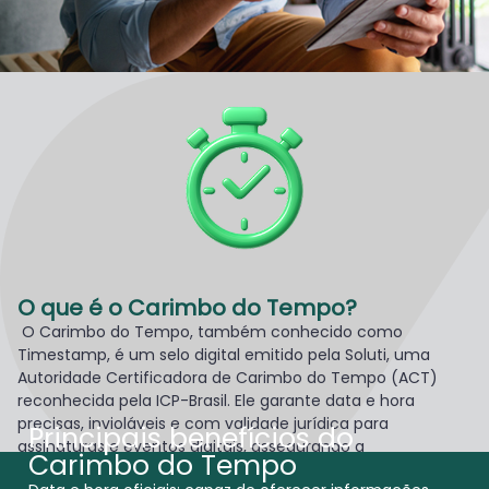
O que é o Carimbo do Tempo?
O Carimbo do Tempo, também conhecido como
Timestamp, é um selo digital emitido pela Soluti, uma
Autoridade Certificadora de Carimbo do Tempo (ACT)
reconhecida pela ICP-Brasil. Ele garante data e hora
precisas, invioláveis e com validade jurídica para
Principais benefícios do
assinaturas e eventos digitais, assegurando a
Carimbo do Tempo
autenticidade e a ordem cronológica dos documentos.