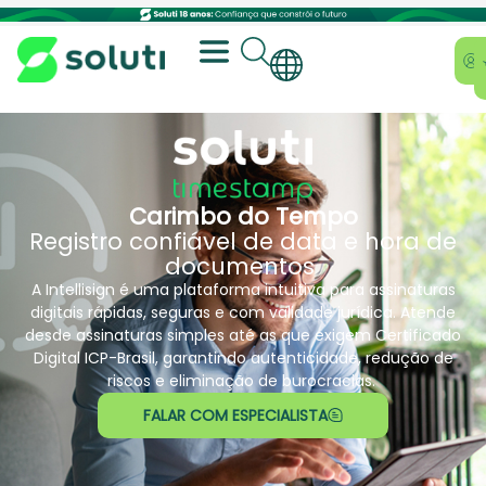
Carimbo do Tempo
Registro confiável de data e hora de
documentos
A Intellisign é uma plataforma intuitiva para assinaturas
digitais rápidas, seguras e com validade jurídica. Atende
desde assinaturas simples até as que exigem Certificado
Digital ICP-Brasil, garantindo autenticidade, redução de
riscos e eliminação de burocracias.
FALAR COM ESPECIALISTA