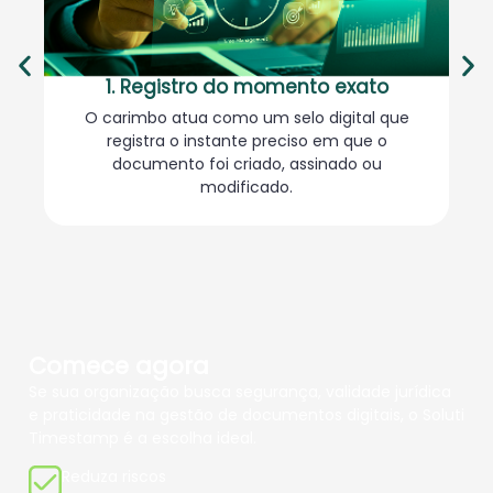
1. Registro do momento exato
O carimbo atua como um selo digital que
Ut
registra o instante preciso em que o
documento foi criado, assinado ou
modificado.
Comece agora
Se sua organização busca segurança, validade jurídica
e praticidade na gestão de documentos digitais, o Soluti
Timestamp é a escolha ideal.
Reduza riscos