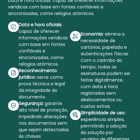
Data e hora oficiais: capaz de oferecer informações
verídicas com base em fontes confiáveis e
sincronizadas, como relógios atômicos.
Data e hora oficiais:
capaz de oferecer
Economia:
elimina a
informações verídicas
necessidade de
com base em fontes
cartórios, papelada e
confiáveis e
autenticações físicas.
sincronizadas, como
Com o carimbo do
relógios atômicos.
tempo, todas as
Reconhecimento
assinaturas podem ser
jurídico:
serve como
feitas digitalmente,
prova técnica e legal
com data e hora
da integridade do
registradas sem
documento.
deslocamentos ou
Segurança:
garante
custos extras.
alto nível de proteção,
Simplicidade de uso:
impedindo alterações
experiência simples,
nos documentos sem
permitindo a adoção
que sejam detectadas.
da solução por
As chaves
usuários de diferentes