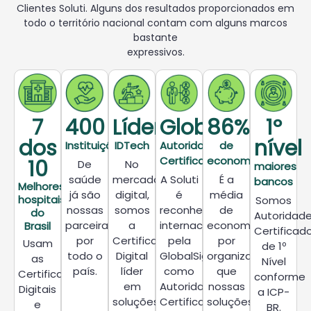
Clientes
Soluti.
Alguns
dos
resultados proporcionados em
todo o território nacional contam com alguns marcos
bastante
expressivos.
7
400
Líder​
Global
86%
1º
dos
nível
Instituições
IDTech
Autoridade
de
Certificadora
economia
10
De
No
maiores
saúde
mercado
A Soluti
É a
bancos
Melhores
já são
digital,
é
média
hospitais
Somos
nossas
somos
reconhecida
de
do
Autoridad
parceiras
a
internacionalmente
economia
Brasil
Certificad
por
Certificadora
pela
por
Usam
de 1º
todo o
Digital
GlobalSign
organização
as
Nível
país.
líder
como
que
Certificações
conforme
em
Autoridade
nossas
Digitais
a ICP-
soluções
Certificadora.
soluções
e
BR.