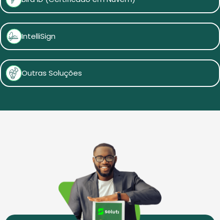
IntelliSign
Outras Soluções