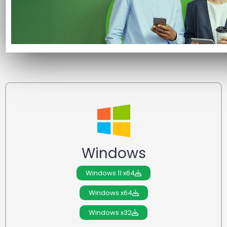
Esse assistente é importante para uso do Bird ID em seu
computador.
Escolha abaixo a opção adequada para o seu sistema
operacional.
Windows
Windows 11 x64
Windows x64
Windows x32