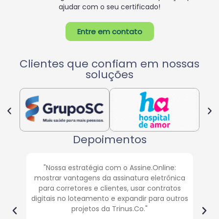
ajudar com o seu certificado!
Entre em contato
Clientes que confiam em nossas
soluções
Depoimentos
"Nossa estratégia com o Assine.Online:
mostrar vantagens da assinatura eletrônica
desb
para corretores e clientes, usar contratos
Esp
digitais no loteamento e expandir para outros
Fe
projetos da Trinus.Co."
c